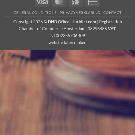
Visa
MasterCard
IDeal
Credit
Card
GENERAL CONDITIONS
PRIVACYVERKLARING
CONTACT
2
Copyright 2026 ©
DHB Office - Juridict.com
| Registration
Chamber of Commerce Amsterdam: 33296485
VAT:
NL002355706B09
website laten maken