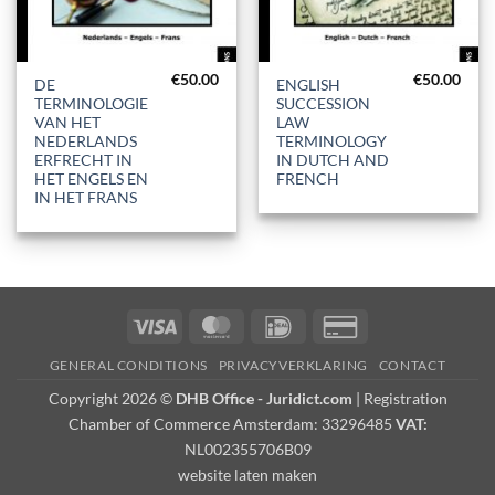
€
50.00
€
50.00
DE
ENGLISH
TERMINOLOGIE
SUCCESSION
VAN HET
LAW
NEDERLANDS
TERMINOLOGY
ERFRECHT IN
IN DUTCH AND
HET ENGELS EN
FRENCH
IN HET FRANS
Visa
MasterCard
IDeal
Credit
Card
GENERAL CONDITIONS
PRIVACYVERKLARING
CONTACT
2
Copyright 2026 ©
DHB Office - Juridict.com
| Registration
Chamber of Commerce Amsterdam: 33296485
VAT:
NL002355706B09
website laten maken