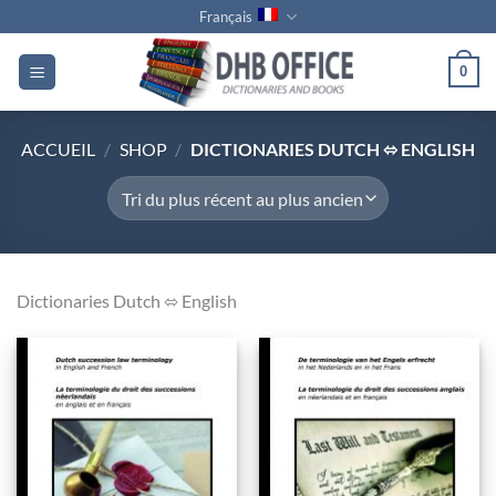
Passer
Français
au
contenu
0
ACCUEIL
/
SHOP
/
DICTIONARIES DUTCH ⬄ ENGLISH
Dictionaries Dutch ⬄ English