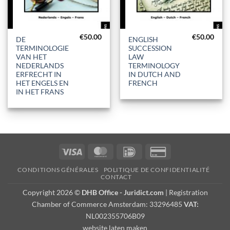
€
50.00
€
50.00
DE
ENGLISH
TERMINOLOGIE
SUCCESSION
VAN HET
LAW
NEDERLANDS
TERMINOLOGY
ERFRECHT IN
IN DUTCH AND
HET ENGELS EN
FRENCH
IN HET FRANS
Visa
MasterCard
IDeal
Credit
Card
CONDITIONS GÉNÉRALES
POLITIQUE DE CONFIDENTIALITÉ
2
CONTACT
Copyright 2026 ©
DHB Office - Juridict.com
| Registration
Chamber of Commerce Amsterdam: 33296485
VAT:
NL002355706B09
website laten maken