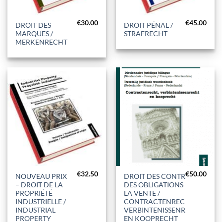
€
30.00
€
45.00
DROIT DES
DROIT PÉNAL /
MARQUES /
STRAFRECHT
MERKENRECHT
€
32.50
€
50.00
NOUVEAU PRIX
DROIT DES CONTRATS,
– DROIT DE LA
DES OBLIGATIONS ET DE
PROPRIÉTÉ
LA VENTE /
INDUSTRIELLE /
CONTRACTENRECHT,
INDUSTRIAL
VERBINTENISSENRECHT
PROPERTY
EN KOOPRECHT