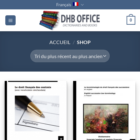
Passer
Français
au
contenu
0
ACCUEIL
/
SHOP