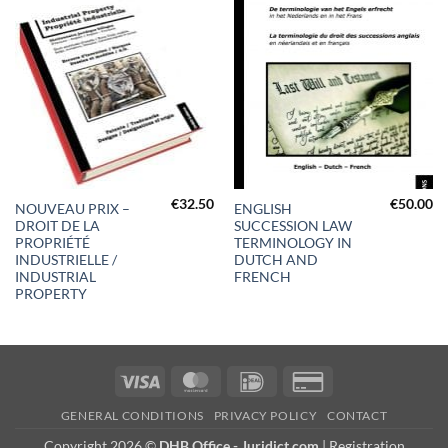
€
32.50
€
50.00
NOUVEAU PRIX –
ENGLISH
DROIT DE LA
SUCCESSION LAW
PROPRIÉTÉ
TERMINOLOGY IN
INDUSTRIELLE /
DUTCH AND
INDUSTRIAL
FRENCH
PROPERTY
Visa
MasterCard
IDeal
Credit
Card
GENERAL CONDITIONS
PRIVACY POLICY
CONTACT
2
Copyright 2026 ©
DHB Office - Juridict.com
| Registration