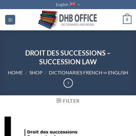
Skip
English
to
content
0
DROIT DES SUCCESSIONS –
SUCCESSION LAW
HOME
/
SHOP
/
DICTIONARIES FRENCH ⬄ ENGLISH
FILTER