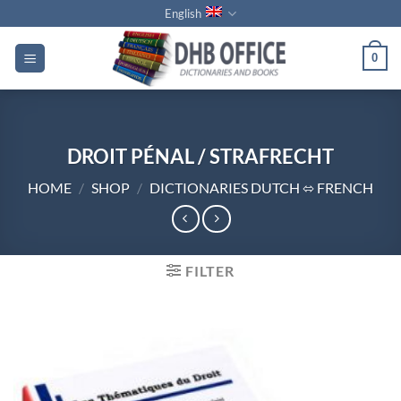
Skip
English
to
content
0
DROIT PÉNAL / STRAFRECHT
HOME
/
SHOP
/
DICTIONARIES DUTCH ⬄ FRENCH
FILTER