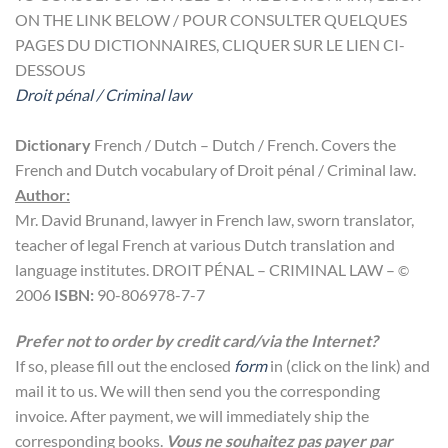
ON THE LINK BELOW / POUR CONSULTER QUELQUES
PAGES DU DICTIONNAIRES, CLIQUER SUR LE LIEN CI-
DESSOUS
Droit pénal / Criminal law
Dictionary
French / Dutch – Dutch / French. Covers the
French and Dutch vocabulary of Droit pénal / Criminal law.
Author:
Mr. David Brunand, lawyer in French law, sworn translator,
teacher of legal French at various Dutch translation and
language institutes. DROIT PÉNAL – CRIMINAL LAW –
©
2006
ISBN:
90-806978-7-7
Prefer not to order by credit card/via the Internet?
If so, please fill out the enclosed
form
in (click on the link) and
mail it to us. We will then send you the corresponding
invoice. After payment, we will immediately ship the
corresponding books.
Vous ne souhaitez pas payer par