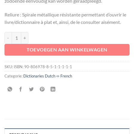
zodoende eenvoudig kan worden geraadpleegd.
Reliure : Spirale métallique résistante permettant d’ouvrir le
livre/dictionnaire à plat et, ainsi, de le consulter aisément.
LE DROIT FRANÇAIS DES SUCCESSIONS (Avec vocabulaire néerlandai
TOEVOEGEN AAN WINKELWAGEN
SKU:
ISBN: 90-806978-8-5-1-1-1-1-1
Categorie:
Dictionaries Dutch ⬄ French