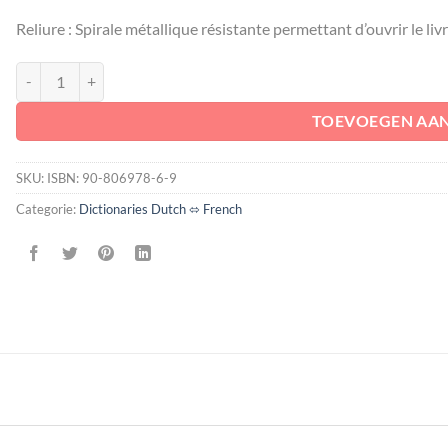
Reliure : Spirale métallique résistante permettant d’ouvrir le livr
DROIT DU TRAVAIL / ARBEIDSRECHT aantal
TOEVOEGEN AA
SKU:
ISBN: 90-806978-6-9
Categorie:
Dictionaries Dutch ⬄ French