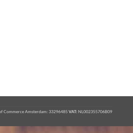
r of Commerce Amsterdam: 33296485
VAT:
NL002355706B09