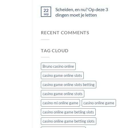
Scheiden, en nu? Op deze 3
22
sep
dingen moet je letten
Geen
reacties
op
RECENT COMMENTS
Scheiden,
en
nu?
Op
deze
TAG CLOUD
3
dingen
moet
je
letten
Bruno casino online
casino game online slots
casino game online slots betting
casino game online stots
casino mi online game
casino online game
casino online game betiing slots
casino online game betting slots