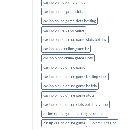
casino online game pin up
casino online game slots
casino online game slots betting
casino online pinco game
casino online pin up game slots betting
casino pinco online game kz
casino pinco online game slots
casino pin up online game
casino pin up online game betting slots
casino pin up online game bolivia
casino pin up online game stots
casino pin up online slots bettimg game
online casino game betting poker slots
pin up casino online game
Spinmills casino