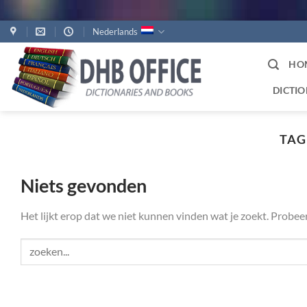
Ga
Nederlands
naar
inhoud
HO
DICTIO
TAG
Niets gevonden
Het lijkt erop dat we niet kunnen vinden wat je zoekt. Probee