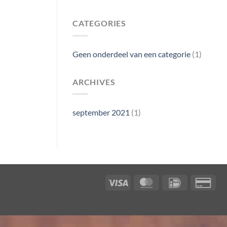
CATEGORIES
Geen onderdeel van een categorie
(1)
ARCHIVES
september 2021
(1)
Visa
MasterCard
IDeal
Cred
Car
2