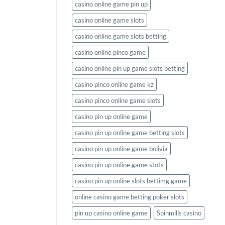
casino online game pin up
casino online game slots
casino online game slots betting
casino online pinco game
casino online pin up game slots betting
casino pinco online game kz
casino pinco online game slots
casino pin up online game
casino pin up online game betting slots
casino pin up online game bolivia
casino pin up online game stots
casino pin up online slots bettimg game
online casino game betting poker slots
pin up casino online game
Spinmills casino