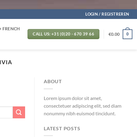
LOGIN / REGISTREREN
⬄ FRENCH
€
0.00
0
CALL US: +31 (0)20 - 670 39 66
IVIA
ABOUT
Lorem ipsum dolor sit amet,
consectetuer adipiscing elit, sed diam
nonummy nibh euismod tincidunt.
LATEST POSTS