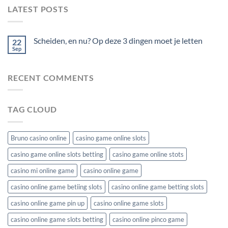
LATEST POSTS
Scheiden, en nu? Op deze 3 dingen moet je letten
22
Sep
No
Comments
on
Scheiden,
RECENT COMMENTS
en
nu?
Op
deze
3
TAG CLOUD
dingen
moet
je
letten
Bruno casino online
casino game online slots
casino game online slots betting
casino game online stots
casino mi online game
casino online game
casino online game betiing slots
casino online game betting slots
casino online game pin up
casino online game slots
casino online game slots betting
casino online pinco game