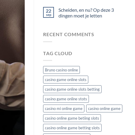
Scheiden, en nu? Op deze 3
22
sep
dingen moet je letten
Geen
reacties
op
RECENT COMMENTS
Scheiden,
en
nu?
Op
deze
TAG CLOUD
3
dingen
moet
je
letten
Bruno casino online
casino game online slots
casino game online slots betting
casino game online stots
casino mi online game
casino online game
casino online game betiing slots
casino online game betting slots