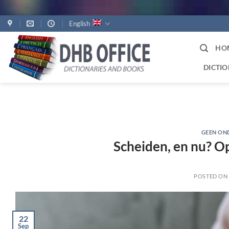
Skip
English
to
content
HO
DICTIO
GEEN ON
Scheiden, en nu? Op
POSTED ON
22
Sep