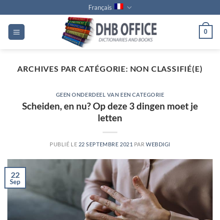
Passer
Français
au
contenu
0
ARCHIVES PAR CATÉGORIE:
NON CLASSIFIÉ(E)
GEEN ONDERDEEL VAN EEN CATEGORIE
Scheiden, en nu? Op deze 3 dingen moet je
letten
PUBLIÉ LE
22 SEPTEMBRE 2021
PAR
WEBDIGI
22
Sep