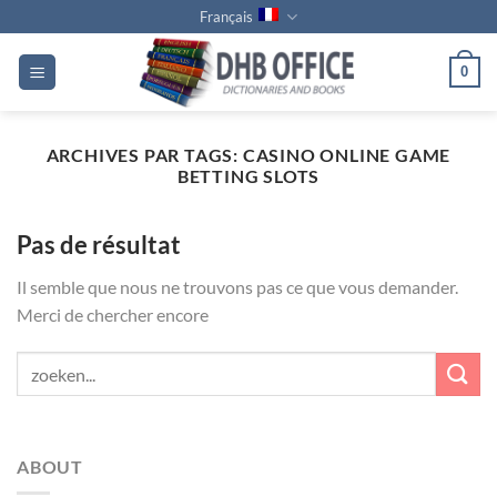
Passer
Français
au
contenu
0
ARCHIVES PAR TAGS:
CASINO ONLINE GAME
BETTING SLOTS
Pas de résultat
Il semble que nous ne trouvons pas ce que vous demander.
Merci de chercher encore
ABOUT