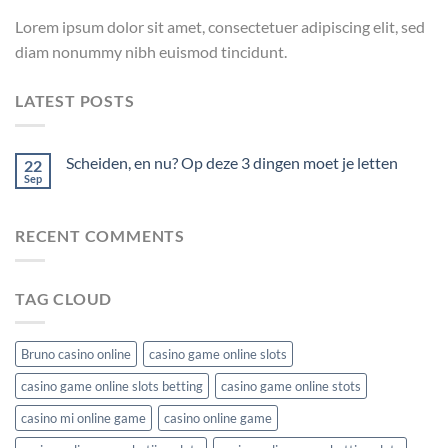
Lorem ipsum dolor sit amet, consectetuer adipiscing elit, sed
diam nonummy nibh euismod tincidunt.
LATEST POSTS
Scheiden, en nu? Op deze 3 dingen moet je letten
22
Sep
Aucun
commentaire
sur
Scheiden,
RECENT COMMENTS
en
nu?
Op
deze
3
TAG CLOUD
dingen
moet
je
letten
Bruno casino online
casino game online slots
casino game online slots betting
casino game online stots
casino mi online game
casino online game