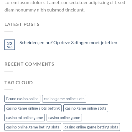
Lorem ipsum dolor sit amet, consectetuer adipiscing elit, sed
diam nonummy nibh euismod tincidunt.
LATEST POSTS
Scheiden, en nu? Op deze 3 dingen moet je letten
22
Sep
Aucun
commentaire
sur
Scheiden,
RECENT COMMENTS
en
nu?
Op
deze
3
TAG CLOUD
dingen
moet
je
letten
Bruno casino online
casino game online slots
casino game online slots betting
casino game online stots
casino mi online game
casino online game
casino online game betiing slots
casino online game betting slots